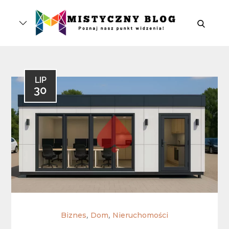
Skip
to
search
content
LIP
30
,
,
Biznes
Dom
Nieruchomości