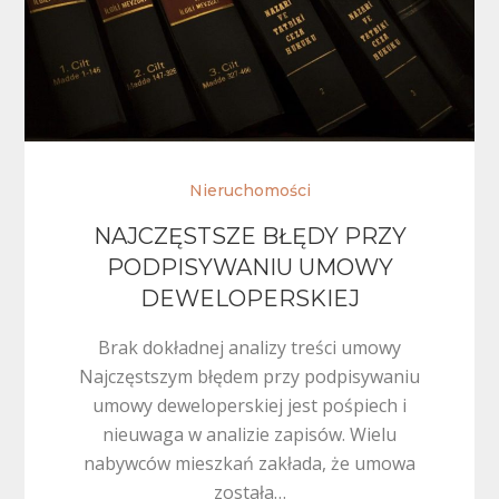
Nieruchomości
NAJCZĘSTSZE BŁĘDY PRZY
PODPISYWANIU UMOWY
DEWELOPERSKIEJ
Brak dokładnej analizy treści umowy
Najczęstszym błędem przy podpisywaniu
umowy deweloperskiej jest pośpiech i
nieuwaga w analizie zapisów. Wielu
nabywców mieszkań zakłada, że umowa
została…