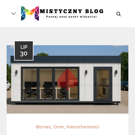
Skip
to
search
content
LIP
30
,
,
Biznes
Dom
Nieruchomości