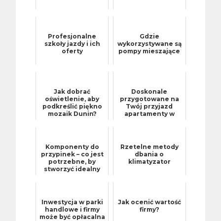
Profesjonalne
Gdzie
szkoły jazdy i ich
wykorzystywane są
oferty
pompy mieszające
Jak dobrać
Doskonale
oświetlenie, aby
przygotowane na
podkreślić piękno
Twój przyjazd
mozaik Dunin?
apartamenty w
Wprowadzenie do
górach
mozaik Dunin
Komponenty do
Rzetelne metody
przypinek – co jest
dbania o
potrzebne, by
klimatyzator
stworzyć idealny
projekt?
Inwestycja w parki
Jak ocenić wartość
handlowe i firmy
firmy?
może być opłacalna