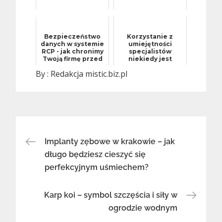
Bezpieczeństwo
Korzystanie z
danych w systemie
umiejętności
RCP - jak chronimy
specjalistów
Twoją firmę przed
niekiedy jest
nadużyciami?
nieuniknione.
By :
Redakcja mistic.biz.pl
Jakkolwiek
generalnie rzecz
bior...
Nawigacja
Implanty zębowe w krakowie – jak
długo będziesz cieszyć się
perfekcyjnym uśmiechem?
wpisu
Karp koi – symbol szczęścia i siły w
ogrodzie wodnym