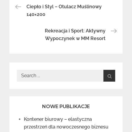
Nawigacja
Ciepło i Styl – Otulacz Muślinowy
140×200
wpisu
Rekreacja i Sport: Aktywny
Wypoczynek w MM Resort
Search
for:
NOWE PUBLIKACJE
Kontener biurowy – elastyczna
przestrzeń dla nowoczesnego biznesu