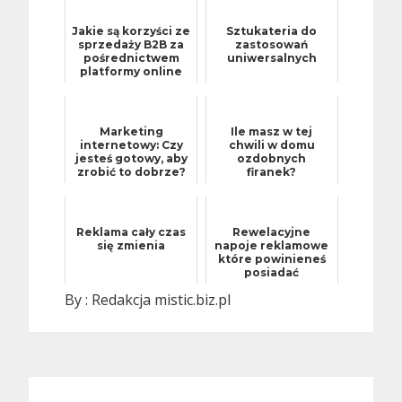
Jakie są korzyści ze
Sztukateria do
sprzedaży B2B za
zastosowań
pośrednictwem
uniwersalnych
platformy online
Marketing
Ile masz w tej
internetowy: Czy
chwili w domu
jesteś gotowy, aby
ozdobnych
zrobić to dobrze?
firanek?
Reklama cały czas
Rewelacyjne
się zmienia
napoje reklamowe
które powinieneś
posiadać
By :
Redakcja mistic.biz.pl