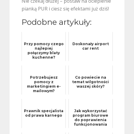
Nie czekaj dłużej – postaw na ocieplenie
pianką PUR i ciesz się efektami już dziś!
Podobne artykuły:
Przy pomocy czego
Doskonały airport
najlepiej
car rent
połączymy blaty
kuchenne?
Potrzebujesz
Co powiecie na
pomocy z
temat wilgotności
marketingiem e-
waszej skóry?
mailowym?
Wypróbuj te
rozwiązania!
Prawnik specjalista
Jak wykorzystać
od prawa karnego
program biurowe
do poprawienia
funkcjonowania
firmy?