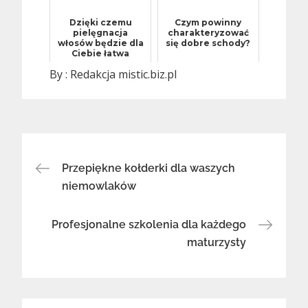
Dzięki czemu
Czym powinny
pielęgnacja
charakteryzować
włosów będzie dla
się dobre schody?
Ciebie łatwa
By :
Redakcja mistic.biz.pl
Nawigacja
Przepiękne kołderki dla waszych
niemowlaków
wpisu
Profesjonalne szkolenia dla każdego
maturzysty