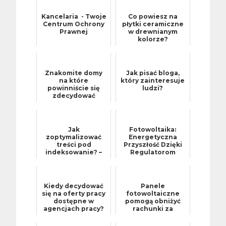
Kancelaria - Twoje
Co powiesz na
Centrum Ochrony
płytki ceramiczne
Prawnej
w drewnianym
kolorze?
Znakomite domy
Jak pisać bloga,
na które
który zainteresuje
powinniście się
ludzi?
zdecydować
Jak
Fotowoltaika:
zoptymalizować
Energetyczna
treści pod
Przyszłość Dzięki
indeksowanie? –
Regulatorom
porady na temat
Ładowania MPPT
tworzenia treści,
które google łatwo
z...
Kiedy decydować
Panele
się na oferty pracy
fotowoltaiczne
dostępne w
pomogą obniżyć
agencjach pracy?
rachunki za
energię