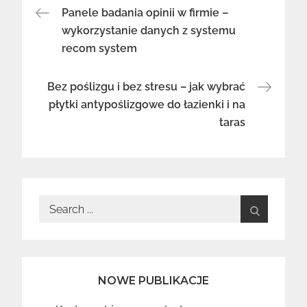
Nawigacja
Panele badania opinii w firmie –
wykorzystanie danych z systemu
recom system
wpisu
Bez poślizgu i bez stresu – jak wybrać
płytki antypoślizgowe do łazienki i na
taras
Search
for:
NOWE PUBLIKACJE