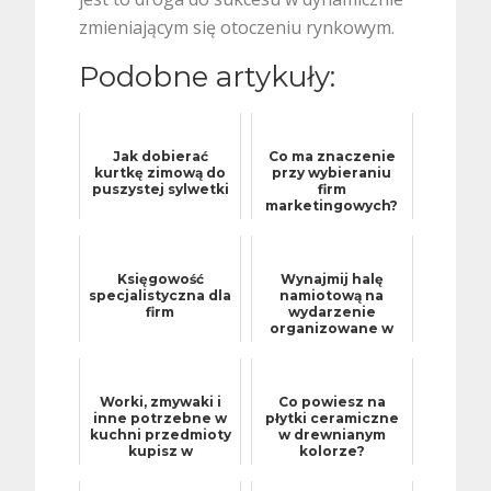
zmieniającym się otoczeniu rynkowym.
Podobne artykuły:
Jak dobierać
Co ma znaczenie
kurtkę zimową do
przy wybieraniu
puszystej sylwetki
firm
marketingowych?
Księgowość
Wynajmij halę
specjalistyczna dla
namiotową na
firm
wydarzenie
organizowane w
plenerze
Worki, zmywaki i
Co powiesz na
inne potrzebne w
płytki ceramiczne
kuchni przedmioty
w drewnianym
kupisz w
kolorze?
Internecie