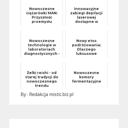
Nowoczesne
Innowacyjne
ciężarówki MAN:
zabiegi depilacji
Przyszłość
laserowej
przemysłu
dostępne w
transportowego
gabinetach
kosmetycznych
Nowoczesne
Nowy etos
technologie w
podróżowania:
laboratoriach
Dlaczego
diagnostycznych -
luksusowe
jak wpływają na
apartamenty stały
wyniki badań?
się domyślnym
wyborem dla
nowoczesnych ...
Żelki reishi - od
Nowoczesne
starej tradycji do
komory
nowoczesnego
fermentacyjne
trendu
Żywieniowego
By :
Redakcja mistic.biz.pl