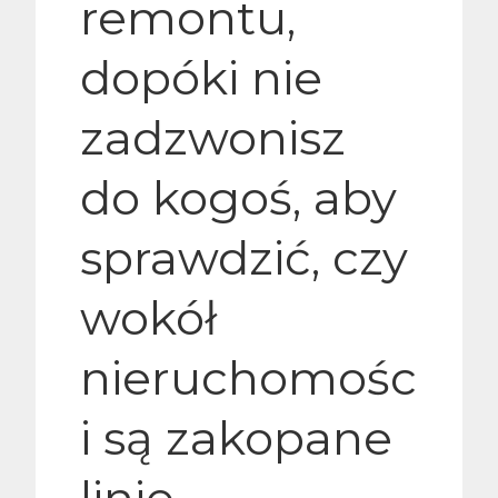
remontu,
dopóki nie
zadzwonisz
do kogoś, aby
sprawdzić, czy
wokół
nieruchomośc
i są zakopane
linie.