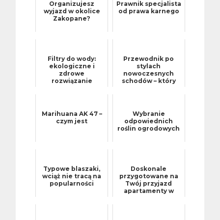
Organizujesz
Prawnik specjalista
wyjazd w okolice
od prawa karnego
Zakopane?
Filtry do wody:
Przewodnik po
ekologiczne i
stylach
zdrowe
nowoczesnych
rozwiązanie
schodów – który
pasuje do twojego
wnętrza?
Marihuana AK 47 –
Wybranie
czym jest
odpowiednich
roślin ogrodowych
Typowe blaszaki,
Doskonale
wciąż nie tracą na
przygotowane na
popularności
Twój przyjazd
apartamenty w
górach