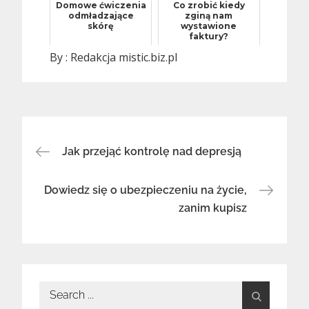
Domowe ćwiczenia
Co zrobić kiedy
odmładzające
zginą nam
skórę
wystawione
faktury?
By :
Redakcja mistic.biz.pl
Nawigacja
Jak przejąć kontrolę nad depresją
wpisu
Dowiedz się o ubezpieczeniu na życie,
zanim kupisz
Search
for: