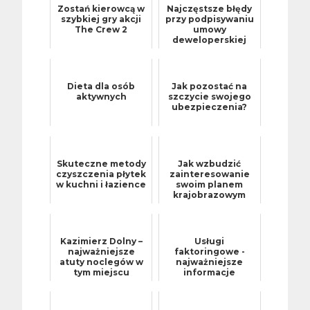
Zostań kierowcą w
Najczęstsze błędy
szybkiej gry akcji
przy podpisywaniu
The Crew 2
umowy
deweloperskiej
Dieta dla osób
Jak pozostać na
aktywnych
szczycie swojego
ubezpieczenia?
Skuteczne metody
Jak wzbudzić
czyszczenia płytek
zainteresowanie
w kuchni i łazience
swoim planem
krajobrazowym
Kazimierz Dolny –
Usługi
najważniejsze
faktoringowe -
atuty noclegów w
najważniejsze
tym miejscu
informacje