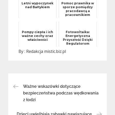
Letni wypoczynek
Pomoc prawnika w
nad Bałtykiem
sporze pomiędzy
pracodawcą a
pracownikiem
Pompy ciepła i ich
Fotowoltaika:
ważne cechy oraz
Energetyczna
właściwości
Przyszłość Dzięki
Regulatorom
Ładowania MPPT
By :
Redakcja mistic.biz.pl
Nawigacja
Ważne wskazówki dotyczące
bezpieczeństwa podczas wędkowania
z łodzi
wpisu
Dzieci uwielbiają zabawki nawiązujące