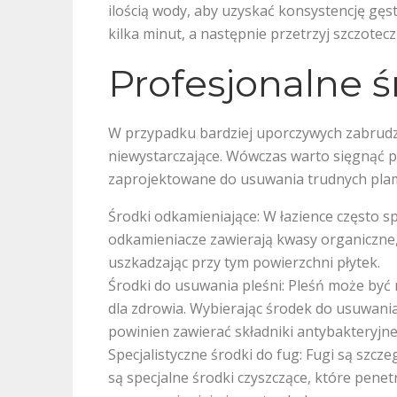
ilością wody, aby uzyskać konsystencję gęste
kilka minut, a następnie przetrzyj szczote
Profesjonalne ś
W przypadku bardziej uporczywych zabrud
niewystarczające. Wówczas warto sięgnąć po
zaprojektowane do usuwania trudnych plam
Środki odkamieniające: W łazience często s
odkamieniacze zawierają kwasy organiczne,
uszkadzając przy tym powierzchni płytek.
Środki do usuwania pleśni: Pleśń może być n
dla zdrowia. Wybierając środek do usuwania
powinien zawierać składniki antybakteryjne 
Specjalistyczne środki do fug: Fugi są szc
są specjalne środki czyszczące, które penet